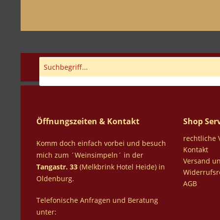
Öffnungszeiten & Kontakt
Shop Serv
rechtliche
Komm doch einfach vorbei und besuch
Kontakt
mich zum ´Weinsimpeln´ in der
Versand u
Tangastr. 33
(Melkbrink Hotel Heide) in
Widerrufsr
Oldenburg.
AGB
Telefonische Anfragen und Beratung
unter: