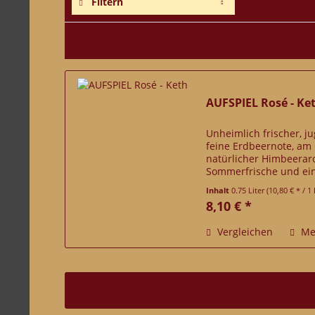
Filtern
AUFSPIEL Rosé - Ke
Unheimlich frischer, j
feine Erdbeernote, am 
natürlicher Himbeerar
Sommerfrische und ein
wie Halbtrocken-Trinke
Inhalt
0.75 Liter
(10,80 € * / 1 
8,10 € *
Vergleichen
Me