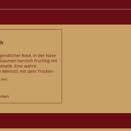
th
ugendlicher Rosé, in der Nase
Gaumen herrlich fruchtig mit
omatik. Eine wahre
 Weinstil, mit dem Trocken-
r gleichermaßen gut...
Liter)
rken