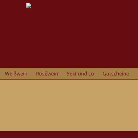
Weißwein
Roséwein
Sekt und co
Gutscheine