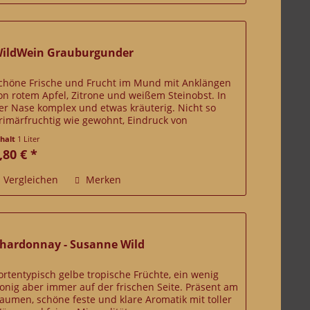
ildWein Grauburgunder
chöne Frische und Frucht im Mund mit Anklängen
on rotem Apfel, Zitrone und weißem Steinobst. In
er Nase komplex und etwas kräuterig. Nicht so
rimärfruchtig wie gewohnt, Eindruck von
atürlichen Hefen. Ein echter Wildwein eben!
nhalt
1 Liter
,80 € *
Vergleichen
Merken
hardonnay - Susanne Wild
ortentypisch gelbe tropische Früchte, ein wenig
onig aber immer auf der frischen Seite. Präsent am
aumen, schöne feste und klare Aromatik mit toller