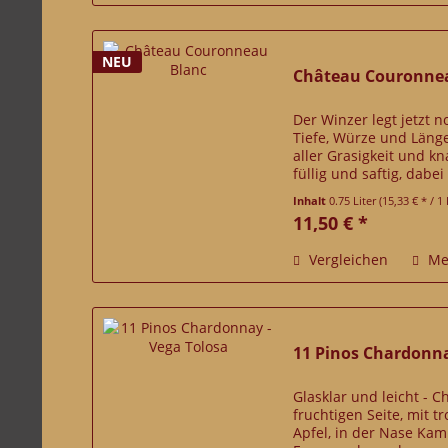
NEU
Château Couronne
Der Winzer legt jetzt 
Tiefe, Würze und Länge
aller Grasigkeit und k
füllig und saftig, dabe
lang und hocharomatisc
Inhalt
0.75 Liter
(15,33 € * / 1 
11,50 € *
Vergleichen
Me
11 Pinos Chardonna
Glasklar und leicht - 
fruchtigen Seite, mit
Apfel, in der Nase Kam