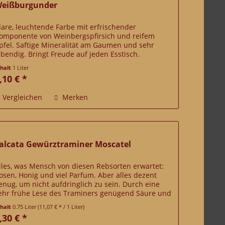
eißburgunder
lare, leuchtende Farbe mit erfrischender
omponente von Weinbergspfirsich und reifem
pfel. Saftige Mineralität am Gaumen und sehr
ebendig. Bringt Freude auf jeden Esstisch.
nhalt
1 Liter
,10 € *
Vergleichen
Merken
alcata Gewürztraminer Moscatel
lles, was Mensch von diesen Rebsorten erwartet:
osen, Honig und viel Parfum. Aber alles dezent
enug, um nicht aufdringlich zu sein. Durch eine
ehr frühe Lese des Traminers genügend Säure und
iel Spiel. Pikant und animierend. Passt...
nhalt
0.75 Liter
(11,07 € * / 1 Liter)
,30 € *