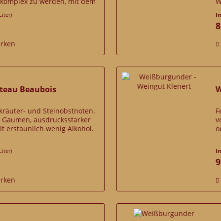
 komplex zu werden, mit dem
W
n herbem Abgang und...
Liter)
I
8
rken
hâteau Beaubois
W
dkräuter- und Steinobstnoten.
F
m Gaumen, ausdrucksstarker
v
t erstaunlich wenig Alkohol.
o
Liter)
I
9
rken