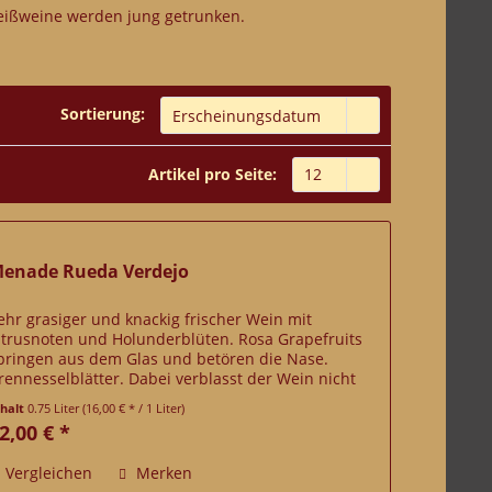
 Weißweine werden jung getrunken.
Sortierung:
Artikel pro Seite:
enade Rueda Verdejo
ehr grasiger und knackig frischer Wein mit
itrusnoten und Holunderblüten. Rosa Grapefruits
pringen aus dem Glas und betören die Nase.
rennesselblätter. Dabei verblasst der Wein nicht
ie viele Andere, sondern wird im Mund immer...
nhalt
0.75 Liter
(16,00 € * / 1 Liter)
2,00 € *
Vergleichen
Merken