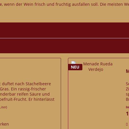
re, wenn der Wein frisch und fruchtig ausfallen soll. Die meisten
NEU
M
c duftet nach Stachelbeere
S
ras. Ein rassig-frischer
Z
nderbar reifen Säure und
s
efruit-Frucht. Er hinterlässt
B
hl im Mund.
w
Liter)
I
1
rken