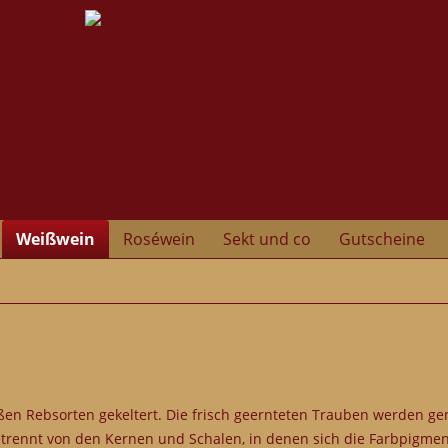
Weißwein
Roséwein
Sekt und co
Gutscheine
ißen Rebsorten gekeltert. Die frisch geernteten Trauben werden 
getrennt von den Kernen und Schalen, in denen sich die Farbpigme