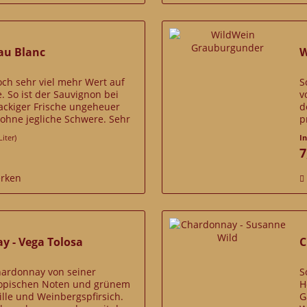
au Blanc
W
noch sehr viel mehr Wert auf
S
. So ist der Sauvignon bei
v
nackiger Frische ungeheuer
d
i ohne jegliche Schwere. Sehr
p
h, großartig!
n
Liter)
I
7
rken
y - Vega Tolosa
C
Chardonnay von seiner
S
 tropischen Noten und grünem
H
ille und Weinbergspfirsich.
G