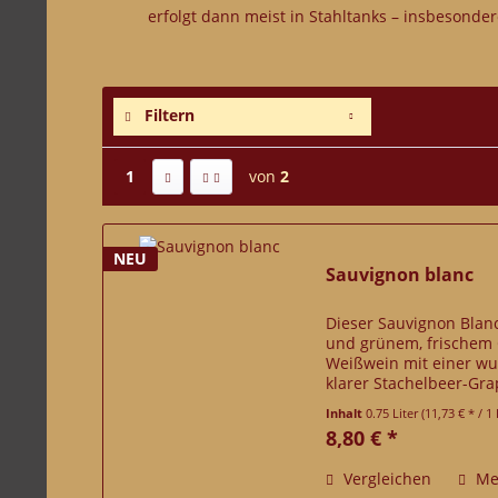
erfolgt dann meist in Stahltanks – insbesonde
Filtern
1
von
2
NEU
Sauvignon blanc
Dieser Sauvignon Blan
und grünem, frischem G
Weißwein mit einer wu
klarer Stachelbeer-Grap
ein vollmundiges Gefü
Inhalt
0.75 Liter
(11,73 € * / 1 
8,80 € *
Vergleichen
Me