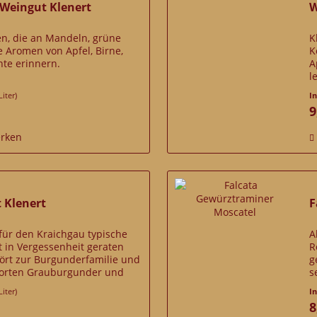
 Weingut Klenert
W
, die an Mandeln, grüne
K
 Aromen von Apfel, Birne,
K
hte erinnern.
A
l
Liter)
I
9
rken
t Klenert
F
, für den Kraichgau typische
A
it in Vergessenheit geraten
R
hört zur Burgunderfamilie und
g
sorten Grauburgunder und
s
t. Gereift im...
v
Liter)
I
8