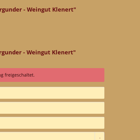
rgunder - Weingut Klenert"
gunder - Weingut Klenert"
 freigeschaltet.