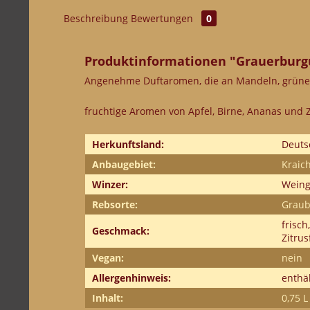
Beschreibung
Bewertungen
0
Produktinformationen "Grauerburgu
Angenehme Duftaromen, die an Mandeln, grüne
fruchtige Aromen von Apfel, Birne, Ananas und Z
Herkunftsland:
Deuts
Anbaugebiet:
Kraic
Winzer:
Weing
Rebsorte:
Graub
frisch
Geschmack:
Zitrus
Vegan:
nein
Allergenhinweis:
enthäl
Inhalt:
0,75 L