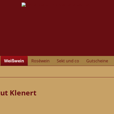
Weißwein
Roséwein
Sekt und co
Gutscheine
ut Klenert