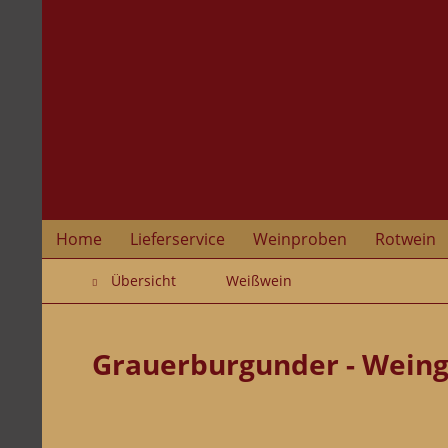
Home
Lieferservice
Weinproben
Rotwein
Übersicht
Weißwein
Grauerburgunder - Weing