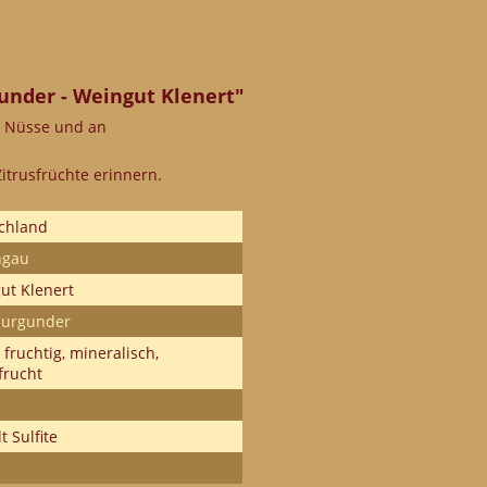
nder - Weingut Klenert"
 Nüsse und an
itrusfrüchte erinnern.
chland
hgau
ut Klenert
urgunder
, fruchtig, mineralisch,
frucht
t Sulfite